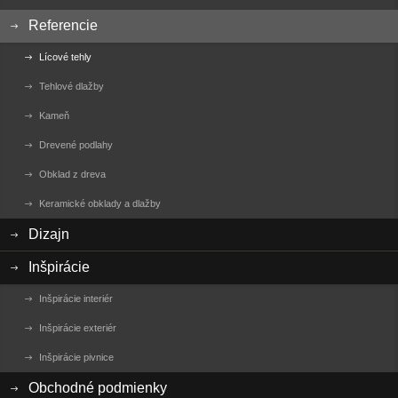
Referencie
Lícové tehly
Tehlové dlažby
Kameň
Drevené podlahy
Obklad z dreva
Keramické obklady a dlažby
Dizajn
Inšpirácie
Inšpirácie interiér
Inšpirácie exteriér
Inšpirácie pivnice
Obchodné podmienky