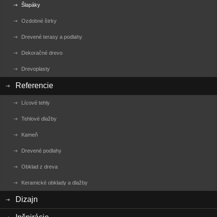
Šlapáky
Ozdobné štrky
Drevené terasy a podlahy
Dekoračné drevo
Drevoplasty
Referencie
Lícové tehly
Tehlové dlažby
Kameň
Drevené podlahy
Obklad z dreva
Keramické obklady a dlažby
Dizajn